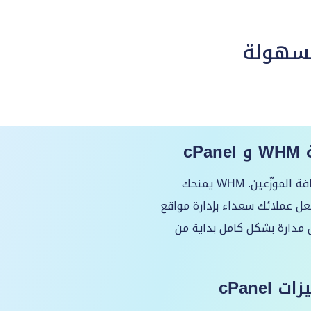
بسهولة
c
احصل على الأدوات المثالية لإدارة عمل استضافة الموزّعين. WHM يمنحك
 الكامل في العمليات، بينما cPanel يجعل عملائك سعداء بإدارة مواقع
 تفاصيل العمل مدارة بشكل كامل بداية من
ت cPanel