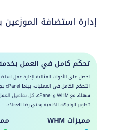
إدارة استضافة الموزّعين 
تحكّم كامل في العمل بخدمة WHM و Panel
التحكم
سهلة. مع WHM و cPanel، كل
تطوير الواجهة الخلفية وحتى رضا العملاء.
مميزات WHM
مميزا