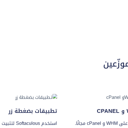
زّعين
C
تطبيقات بضغطة زر
احصل على WHM و cPanel مجانًا.
استخدم Softaculous لت