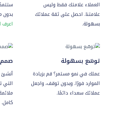
العملاء علامتك فقط وليس
ستتمكن
علامتنا. احصل على ثقة عملائك
بدون م
بسهولة.
اعرف ا
توسّع بسهولة
صمم 
عملك في نمو مستمر؟ قم بزيادة
أنشئ ب
الموارد فورًا. وبدون توقف، واجعل
التي ت
عملائك سعداء دائمًا.
ملائمة
كامل.